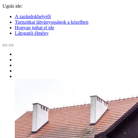
Ugrás ide:
A zarándokhelyről
Turisztikai látványosságok a közelben
Hogyan juthat el ide
Látogatói élmény