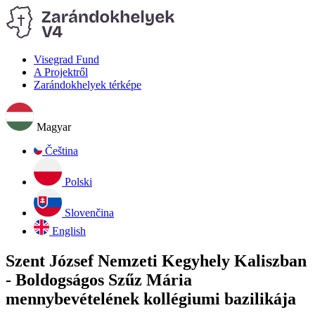
Visegrad Fund
A Projektről
Zarándokhelyek térképe
Magyar
Čeština
Polski
Slovenčina
English
Szent József Nemzeti Kegyhely Kaliszban
- Boldogságos Szűz Mária
mennybevételének kollégiumi bazilikája