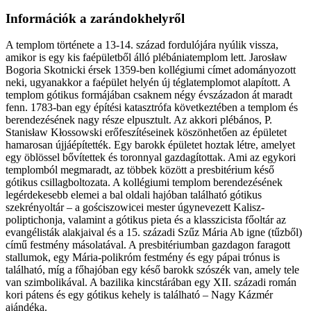
Információk a zarándokhelyről
A templom története a 13-14. század fordulójára nyúlik vissza,
amikor is egy kis faépületből álló plébániatemplom lett. Jarosław
Bogoria Skotnicki érsek 1359-ben kollégiumi címet adományozott
neki, ugyanakkor a faépület helyén új téglatemplomot alapított. A
templom gótikus formájában csaknem négy évszázadon át maradt
fenn. 1783-ban egy építési katasztrófa következtében a templom és
berendezésének nagy része elpusztult. Az akkori plébános, P.
Stanisław Kłossowski erőfeszítéseinek köszönhetően az épületet
hamarosan újjáépítették. Egy barokk épületet hoztak létre, amelyet
egy öblössel bővítettek és toronnyal gazdagítottak. Ami az egykori
templomból megmaradt, az többek között a presbitérium késő
gótikus csillagboltozata. A kollégiumi templom berendezésének
legérdekesebb elemei a bal oldali hajóban található gótikus
szekrényoltár – a gościszowicei mester úgynevezett Kalisz-
poliptichonja, valamint a gótikus pieta és a klasszicista főoltár az
evangélisták alakjaival és a 15. századi Szűz Mária Ab igne (tűzből)
című festmény másolatával. A presbitériumban gazdagon faragott
stallumok, egy Mária-polikróm festmény és egy pápai trónus is
található, míg a főhajóban egy késő barokk szószék van, amely tele
van szimbolikával. A bazilika kincstárában egy XII. századi román
kori pátens és egy gótikus kehely is található – Nagy Kázmér
ajándéka.