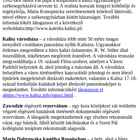
1992-ben János Pál pápa a templomot a kalizi egyházmegye
székesegyházává nevezte ki. A realista korszak lengyel költőnője és
regényírója, Maria Konopnicka szerelmeseinek kötelező látnivaló,
mivel ebben a székesegyházban kötött házasságot. További
információkért látogasson el a következő
weboldalra:http://www.katedra.kalisz.pl/.
Kalisz városháza
– a városháza több mint 50 méter magas
tornyából csodálatos panoráma nyílik Kaliszra. Ugyanakkor
érdemes megemlíteni a híres kalizi órásmester, R. W. Stilter által
összeállított, tökéletesen megőrzött óraművet. A városháza teraszán
megcsodálhatja a 19. századi Flóra-szobrot, amelyet a Városi
Parkból helyeztek át, ahol jelenleg a másolata áll. A városháza
belsejében a város történetéhez kapcsolódó jelenlegi és nem létező
épületek megjelenését ábrázoló maketteket, valamint a Kalisz 17-18.
század fordulóján kialakult képet ábrázoló panorámaképet is
megtekinthet. További információkért
látogasson el
ahttps://www.kalisz.info/ratusz.html
.
Zawodzie
régészeti
rezervátum
– egy kora középkori vár területén
végzett régészeti kutatások történetét dokumentáló régészeti
rezervátum. A látogatók megtekinthetnek egy részben rekonstruált
várat, egy bástyát, fából készült lakóházakat és a Szent Pál
kollégiumi templom rekonstruált alagsorát.
Maria Dąbrowska kastélya Russówban
– a hely, ahol a híres