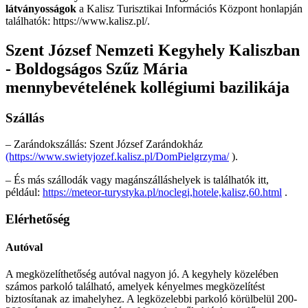
látványosságok
a Kalisz Turisztikai Információs Központ honlapján
találhatók: https://www.kalisz.pl/.
Szent József Nemzeti Kegyhely Kaliszban
- Boldogságos Szűz Mária
mennybevételének kollégiumi bazilikája
Szállás
– Zarándokszállás: Szent József Zarándokház
(https://www.swietyjozef.kalisz.pl/DomPielgrzyma/
).
– És más szállodák vagy magánszálláshelyek is találhatók itt,
például:
https://meteor-turystyka.pl/noclegi,hotele,kalisz,60.html
.
Elérhetőség
Autóval
A megközelíthetőség autóval nagyon jó. A kegyhely közelében
számos parkoló található, amelyek kényelmes megközelítést
biztosítanak az imahelyhez. A legközelebbi parkoló körülbelül 200-