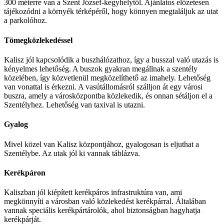
300 méterre van a Szent József-kegyhelytől. Ajánlatos előzetesen
tájékozódni a környék térképéről, hogy könnyen megtaláljuk az utat
a parkolóhoz.
Tömegközlekedéssel
Kalisz jól kapcsolódik a buszhálózathoz, így a busszal való utazás is
kényelmes lehetőség. A buszok gyakran megállnak a szentély
közelében, így közvetlenül megközelíthető az imahely. Lehetőség
van vonattal is érkezni. A vasútállomásról szálljon át egy városi
buszra, amely a városközpontba közlekedik, és onnan sétáljon el a
Szentélyhez. Lehetőség van taxival is utazni.
Gyalog
Mivel közel van Kalisz központjához, gyalogosan is eljuthat a
Szentélybe. Az utak jól ki vannak táblázva.
Kerékpáron
Kaliszban jól kiépített kerékpáros infrastruktúra van, ami
megkönnyíti a városban való közlekedést kerékpárral. Általában
vannak speciális kerékpártárolók, ahol biztonságban hagyhatja
kerékpárját.