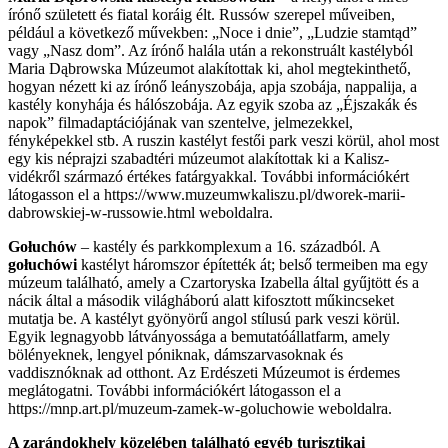
írónő született és fiatal koráig élt. Russów szerepel műveiben,
például a következő művekben: „Noce i dnie”, „Ludzie stamtąd”
vagy „Nasz dom”. Az írónő halála után a rekonstruált kastélyból
Maria Dąbrowska Múzeumot alakítottak ki, ahol megtekinthető,
hogyan nézett ki az írónő leányszobája, apja szobája, nappalija, a
kastély konyhája és hálószobája. Az egyik szoba az „Éjszakák és
napok” filmadaptációjának van szentelve, jelmezekkel,
fényképekkel stb. A ruszin kastélyt festői park veszi körül, ahol most
egy kis néprajzi szabadtéri múzeumot alakítottak ki a Kalisz-
vidékről származó értékes fatárgyakkal. További információkért
látogasson el a https://www.muzeumwkaliszu.pl/dworek-marii-
dabrowskiej-w-russowie.html weboldalra.
Gołuchów
– kastély és parkkomplexum a 16. századból. A
gołuchówi
kastélyt háromszor építették át; belső termeiben ma egy
múzeum található, amely a Czartoryska Izabella által gyűjtött és a
nácik által a második világháború alatt kifosztott műkincseket
mutatja be. A kastélyt gyönyörű angol stílusú park veszi körül.
Egyik legnagyobb látványossága a bemutatóállatfarm, amely
bölényeknek, lengyel póniknak, dámszarvasoknak és
vaddisznóknak ad otthont. Az Erdészeti Múzeumot is érdemes
meglátogatni. További információkért látogasson el a
https://mnp.art.pl/muzeum-zamek-w-goluchowie weboldalra.
A zarándokhely közelében található egyéb turisztikai