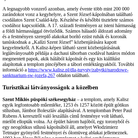
A legnagyobb vonzerő azonban, amely évente több mint 200 000
zarándokot vonz a kegyhelyre, a Szent József-kápolnában található
csodálatos Szent Család-kép. Készítése és későbbi tisztelete számos
csodához kapcsolódik. A 17. századi festményen az isteni hármasság
a földi hármassággal ötvöződik. Számos hálaadó áldozati adomány
és a festményen szereplő alakokat borító ezüst ruhák és koronák
tanúskodnak a „Kalízi Szent József” közbenjárására kapott
kegyelmekről. A Kalisz-képen látható szent közbenjárásának
leglátványosabb példája a dachaui táborban csodával határos módon
megmentett papok, akik hálából kápolnát és egy kis kiállítást
alapítottak a templom pincéjében a tábori emléktárgyakból. További
információ a
https://www.kalisz.pl/dla-turysty/zabytki/narodowe-
sanktuarium-sw-jozefa,267
oldalon található.
Turisztikai látványosságok a közelben
Szent Miklós püspöki székesegyház
– a templom, amely Kalisz
egyik legfontosabb műemléke, 1253 és 1257 között épült gótikus
stílusban, Jámbor Boleszláv alapításával. A templomban Peter Paul
Rubens A keresztről való leszállás című festménye volt látható,
mielőtt ellopták volna. Az épület három hajóból, egy toronyból és
egy neogótikus stílusú kápolnából áll, amelyet Włodzimierz
Tetmajer gyönyörű festményei és ólomüveg ablakai jellemeznek.