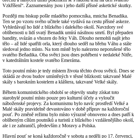
Vzkříšení“. Zaznamenány jsou i jeho další přísné asketické skutky.
Později mu biskup pošle mladého pomocníka, mnicha Benadika.
Ten se po vzoru svého učitele také vydává na cestu přísné askeze.
Vyhledávají ho lidé z blízkého i dalekého okolí. Navzdory své
oblíbenosti u lidí svatý Benadik umírá násilnou smrtí. Byl přepaden
bandity, svázán a vhozen do řeky Váh. Dlouho nemohli najít jeho
tělo – až lidé spatřili orla, který dlouho seděl na břehu Váhu a stále
sledoval jedno místo. Na tom místě bylo nalezeno neporušené tělo
svatého Beňadika. Oba světci jsou dnes pohřbeni v nedaleké Nitře,
v katedrálním kostele svatého Emeráma.
Toto poutní místo je tedy místem života těchto dvou světců. Dnes se
skládá ze dvou budov umístěných v těsné blízkosti: takzvané Malé
skály s barokním kostelem a kláštera, takzvané Velké skály.
Během komunistického období se objevily snahy získat toto
starobylé poutní místo pouze pro kulturní účely a vyloučit
náboženské projevy. Za komunismu bylo navíc prostředí Velké a
Malé skály pravidelně devastováno v době příprav na každoroční
pouť. Po změně režimu bylo místo výrazně obnoveno a dnes patří k
oblíbeným cílům poutníků a turistů z blízkého i vzdálenějšího okolí,
ale i ze zahraničí, především z Moravy a Polska.
Hlavní pouť se koná každoročně v sobotu a neděli po 17. červenci,