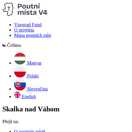
Visegrad Fund
O projektu
Mapa poutních míst
Čeština
Magyar
Polski
Slovenčina
English
Skalka nad Váhom
Přejít na:
O poutním místě