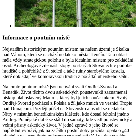
Informace o poutním místě
Nejstarším historickým poutním místem na našem území je Skalka
nad Váhom, která se nachází nedaleko města Trenčín. Tato oblast
měla vždy strategickou polohu a byla ideálním místem pro zakládání
osad. Archeologové zde našli stopy po starých Slovanech v podobě
hradiště a pohřebiště z 9. století a také ruiny starobylého kostela,
které dokládají velkomoravskou tradici z počátků uherského státu.
Na tomto poutním místě jsou uctíváni svatí Ondřej-Svorad a
Benadik. Život těchto dvou asketických poustevníků zaznamenal
biskup blahoslavený Maurus, který byl jejich současníkem. Svatý
Ondřej-Svorad pocházel z Polska a žil jako mnich ve vesnici Tropie
nad Dunajcom. Později přišel na Slovensko a usadil se nedaleko
Nitry v místním benediktinském klášteře, kde dostal řeholní jméno
Andrej. Po nějaké době se stáhl do samoty, kde vedl poustevnický a
velmi přísný asketický život. V jedné zprávě o jeho životě se
například vypráví, jak na začátku postní doby požádal opata o „40
ořechů a nasycen tímto pokrmem se s radostí těšil na den svatého