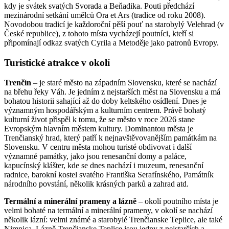
kdy je svátek svatých Svorada a Beňadika. Pouti předchází
mezinárodní setkání umělců Ora et Ars (tradice od roku 2008).
Novodobou tradicí je každoroční pěší pouť na starobylý Velehrad (v
České republice), z tohoto místa vycházejí poutníci, kteří si
připomínají odkaz svatých Cyrila a Metoděje jako patronů Evropy.
Turistické atrakce v okolí
Trenčín
– je staré město na západním Slovensku, které se nachází
na břehu řeky Váh. Je jedním z nejstarších měst na Slovensku a má
bohatou historii sahající až do doby keltského osídlení. Dnes je
významným hospodářským a kulturním centrem. Právě bohatý
kulturní život přispěl k tomu, že se město v roce 2026 stane
Evropským hlavním městem kultury. Dominantou města je
Trenčianský hrad, který patří k nejnavštěvovanějším památkám na
Slovensku. V centru města mohou turisté obdivovat i další
významné památky, jako jsou renesanční domy a paláce,
kapucínský klášter, kde se dnes nachází i muzeum, renesanční
radnice, barokní kostel svatého Františka Serafínského, Památník
národního povstání, několik krásných parků a zahrad atd.
Termální a minerální prameny a lázně
– okolí poutního místa je
velmi bohaté na termální a minerální prameny, v okolí se nachází
několik lázní: velmi známé a starobylé Trenčianske Teplice, ale také
Nimnica. Lázně Trenčianske Teplice jsou jedny z nejstarších a