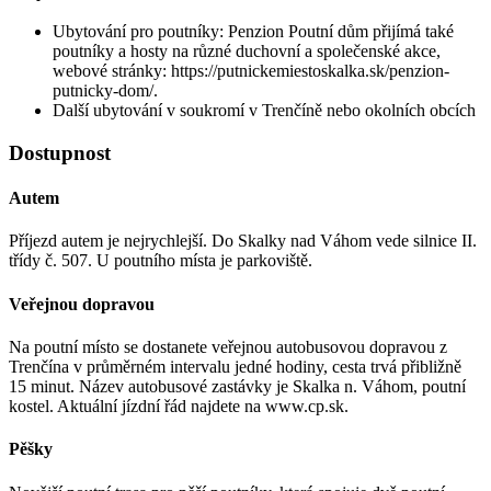
Ubytování pro poutníky: Penzion Poutní dům přijímá také
poutníky a hosty na různé duchovní a společenské akce,
webové stránky: https://putnickemiestoskalka.sk/penzion-
putnicky-dom/.
Další ubytování v soukromí v Trenčíně nebo okolních obcích
Dostupnost
Autem
Příjezd autem je nejrychlejší. Do Skalky nad Váhom vede silnice II.
třídy č. 507. U poutního místa je parkoviště.
Veřejnou dopravou
Na poutní místo se dostanete veřejnou autobusovou dopravou z
Trenčína v průměrném intervalu jedné hodiny, cesta trvá přibližně
15 minut. Název autobusové zastávky je Skalka n. Váhom, poutní
kostel. Aktuální jízdní řád najdete na www.cp.sk.
Pěšky