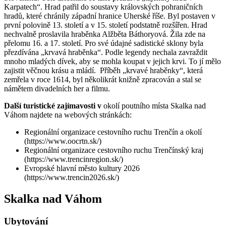
Karpatech“. Hrad patřil do soustavy královských pohraničních
hradů, které chránily západní hranice Uherské říše. Byl postaven v
první polovině 13. století a v 15. století podstatně rozšířen. Hrad
nechvalně proslavila hraběnka Alžběta Báthoryová. Žila zde na
přelomu 16. a 17. století. Pro své údajné sadistické sklony byla
přezdívána „krvavá hraběnka“. Podle legendy nechala zavraždit
mnoho mladých dívek, aby se mohla koupat v jejich krvi. To jí mělo
zajistit věčnou krásu a mládí. Příběh „krvavé hraběnky“, která
zemřela v roce 1614, byl několikrát knižně zpracován a stal se
námětem divadelních her a filmu.
Další turistické zajímavosti v
okolí poutního místa Skalka nad
Váhom najdete na webových stránkách:
Regionální organizace cestovního ruchu Trenčín a okolí
(https://www.oocrtn.sk/)
Regionální organizace cestovního ruchu Trenčínský kraj
(https://www.trencinregion.sk/)
Evropské hlavní město kultury 2026
(https://www.trencin2026.sk/)
Skalka nad Váhom
Ubytování