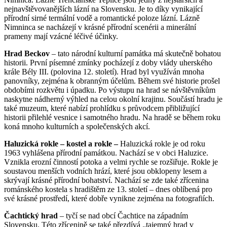
nejnavštěvovanějších lázní na Slovensku. Je to díky vynikající
přírodní sirné termální vodě a romantické poloze lázní. Lázně
Nimninca se nacházejí v krásné přírodní scenérii a minerální
prameny mají vzácné léčivé účinky.
Hrad Beckov
– tato národní kulturní památka má skutečně bohatou
historii. První písemné zmínky pocházejí z doby vlády uherského
krále Bély III. (polovina 12. století). Hrad byl využíván mnoha
panovníky, zejména k obranným účelům. Během své historie prošel
obdobími rozkvětu i úpadku. Po výstupu na hrad se návštěvníkům
naskytne nádherný výhled na celou okolní krajinu. Součástí hradu je
také muzeum, které nabízí prohlídku s průvodcem přibližující
historii přilehlé vesnice i samotného hradu. Na hradě se během roku
koná mnoho kulturních a společenských akcí.
Haluzická rokle – kostel a rokle –
Haluzická rokle je od roku
1963 vyhlášena přírodní památkou. Nachází se v obci Haluzice.
Vznikla erozní činností potoka a velmi rychle se rozšiřuje. Rokle je
soustavou menších vodních hrází, které jsou obklopeny lesem a
skrývají krásné přírodní bohatství. Nachází se zde také zřícenina
románského kostela s hradištěm ze 13. století – dnes oblíbená pro
své krásné prostředí, které dobře vynikne zejména na fotografiích.
Čachtický hrad
– tyčí se nad obcí Čachtice na západním
Slovensku. Této zřícenině se také přezdívá „tajemný hrad v